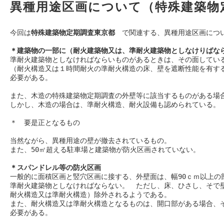
異種用途区画について（特殊建築物
今回は
特殊建築物定期調査東京都
　で関連する、
異種用途区画
につ
＊建築物の一部に（耐火建築物又は、準耐火建築物としなけりばな
準耐火建築物としなければならいものがあるときは、その面してい
（耐火構造又は１時間耐火の準耐火構造の床、壁を遮断性能を有す
必要がある。
また、木造の特殊建築物定期調査の外壁等に該当するものがある場
しかし、木造の場合は、準耐火構造、耐火設備も認められている。
＊　要是正となるもの
当然ながら、異種用途の壁が撤去されているもの。
また、50㎡超える駐車場と建築物が防火区画されていない。
＊
スパンドレル
等の防火区画
一般的に面積区画と竪穴区画に接する、外壁面は、幅90ｃｍ以上の
準耐火建築物としなければならない。　ただし、床、ひさし、そで壁
耐火構造又は準耐火構造）除外されるようである。
また、耐火構造又は準耐火構造となるものは、開口部がある場合、
必要がある。