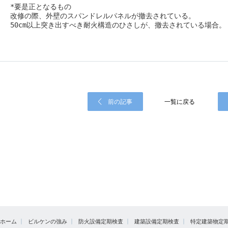
*要是正となるもの
改修の際、外壁のスパンドレルパネルが撤去されている。
50cm以上突き出すべき耐火構造のひさしが、撤去されている場合。
前の記事
一覧に戻る
ホーム
ビルケンの強み
防火設備定期検査
建築設備定期検査
特定建築物定